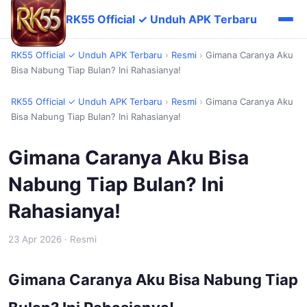
RK55 Official ✓ Unduh APK Terbaru
RK55 Official ✓ Unduh APK Terbaru
›
Resmi
›
Gimana Caranya Aku
Bisa Nabung Tiap Bulan? Ini Rahasianya!
RK55 Official ✓ Unduh APK Terbaru
›
Resmi
›
Gimana Caranya Aku
Bisa Nabung Tiap Bulan? Ini Rahasianya!
Gimana Caranya Aku Bisa
Nabung Tiap Bulan? Ini
Rahasianya!
23 Apr 2026
· Resmi
Gimana Caranya Aku Bisa Nabung Tiap