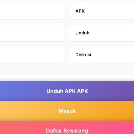
APK
Unduh
Diskusi
Unduh APK APK
Masuk
Daftar Sekarang