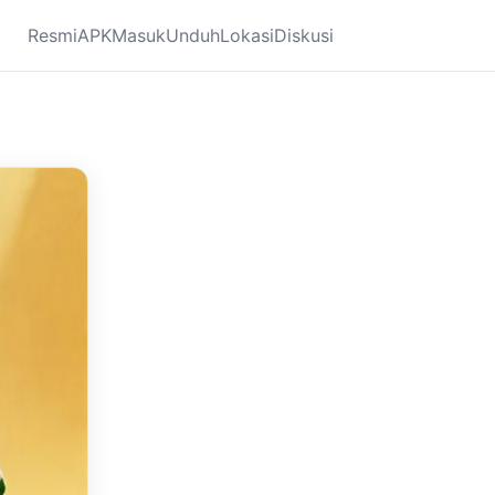
Resmi
APK
Masuk
Unduh
Lokasi
Diskusi