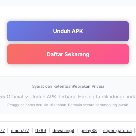
Unduh APK
Daftar Sekarang
Syarat dan Ketentuan
Kebijakan Privasi
5 Official ✓ Unduh APK Terbaru. Hak cipta dilindungi und
Pengguna harus berusia 18+ tahun. Bermain secara bertanggung jawab.
777
|
emon777
|
tt789
|
dewalangit
|
gelay88
|
superligatotoa
|