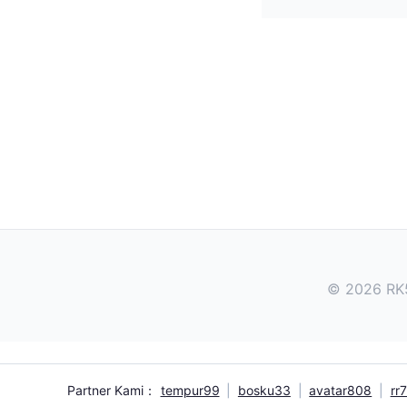
© 2026 RK5
Partner Kami：
tempur99
|
bosku33
|
avatar808
|
rr